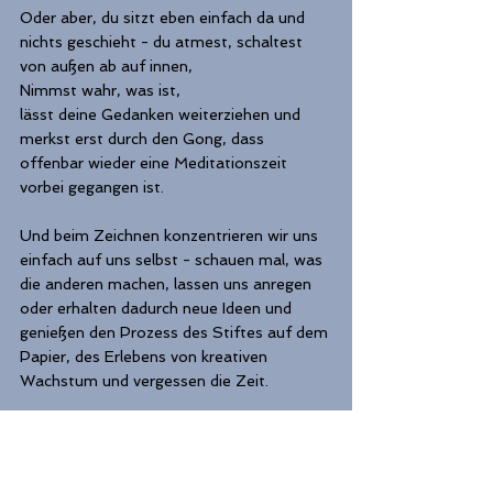
Oder aber, du sitzt eben einfach da und 
nichts geschieht - du atmest, schaltest 
von außen ab auf innen,
Nimmst wahr, was ist,
lässt deine Gedanken weiterziehen und 
merkst erst durch den Gong, dass 
offenbar wieder eine Meditationszeit 
vorbei gegangen ist.
Und beim Zeichnen konzentrieren wir uns 
einfach auf uns selbst - schauen mal, was 
die anderen machen, lassen uns anregen 
oder erhalten dadurch neue Ideen und 
genießen den Prozess des Stiftes auf dem 
Papier, des Erlebens von kreativen 
Wachstum und vergessen die Zeit.
Vorher, nachher sind egal, wir sind ganz im 
Jetzt.