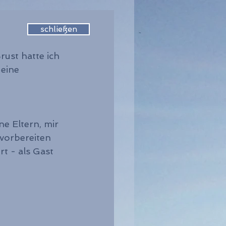
schließen
ust hatte ich 
 eine 
e Eltern, mir 
vorbereiten 
t - als Gast 