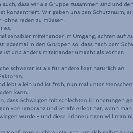
n auch, dass wir als Gruppe zusammen sind und de
bst konzentriert. Wir geben uns den Schutzraum, stil
r, ohne reden zu müssen.
t es:
iel sensibler miteinander im Umgang, achten auf 
st jedesmal in den Gruppen so, dass nach dem Schw
 ist und anders miteinander umgeht als vorher.
e schwerer ist als für andere liegt natürlich an 
Faktoren.
d lebt allein und ist froh, nun mal unter Menschen 
reden kann. 
n, dass Schweigen mit schlechten Erinnerungen gek
en von Ignoranz und Strafe erlebt hat, wenn man
iegen wurde - und diese Erinnerungen will man ni
s im Kopf, man sucht Austausch, um sich selbst zu so