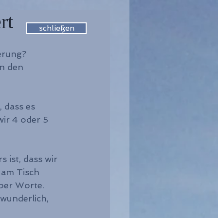
rt
schließen
erung?
n den 
 dass es 
ir 4 oder 5 
ist, dass wir 
am Tisch 
ber Worte.
wunderlich, 