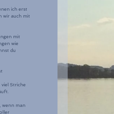
nen ich erst 
n wir auch mit 
ungen mit 
ngen wie 
nnst du 
t 
viel Striche 
uft.
t, wenn man 
ller 