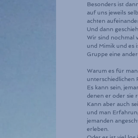
Besonders ist dan
auf uns jeweils sel
achten aufeinande
Und dann geschieh
Wir sind nochmal v
und Mimik und es i
Gruppe eine andere
Warum es für manch
unterschiedlichen 
Es kann sein, jeman
denen er oder sie 
Kann aber auch sei
und man Erfahrung
jemanden angeschw
erleben. 
Oder es ist viel lo