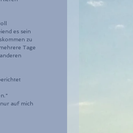
oll 
iend es sein 
uskommen zu 
 mehrere Tage 
 anderen 
erichtet 
n."
 nur auf mich 