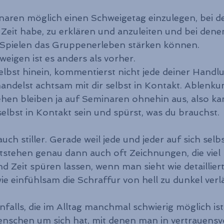
inaren möglich einen Schweigetag einzulegen, bei de
 Zeit habe, zu erklären und anzuleiten und bei dene
-Spielen das Gruppenerleben stärken können.
igen ist es anders als vorher.
selbst hinein, kommentierst nicht jede deiner Handl
ndelst achtsam mit dir selbst in Kontakt. Ablenku
en bleiben ja auf Seminaren ohnehin aus, also ka
 selbst in Kontakt sein und spürst, was du brauchst.
uch stiller. Gerade weil jede und jeder auf sich selbs
entstehen genau dann auch oft Zeichnungen, die viel 
Zeit spüren lassen, wenn man sieht wie detailliert 
ie einfühlsam die Schraffur von hell zu dunkel verlä
nfalls, die im Alltag manchmal schwierig möglich is
nschen um sich hat, mit denen man in vertrauensvo