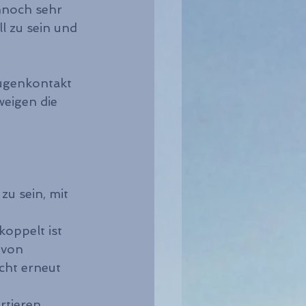
nnoch sehr 
l zu sein und 
Augenkontakt 
eigen die 
zu sein, mit 
oppelt ist 
 von 
cht erneut 
rtieren 