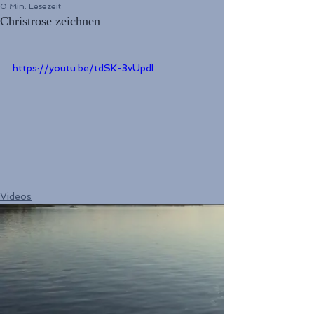
0 Min. Lesezeit
Christrose zeichnen
https://youtu.be/tdSK-3vUpdI
Videos