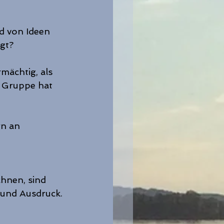
d von Ideen 
gt?
ächtig, als 
e Gruppe hat 
n an 
chnen, sind 
 und Ausdruck.