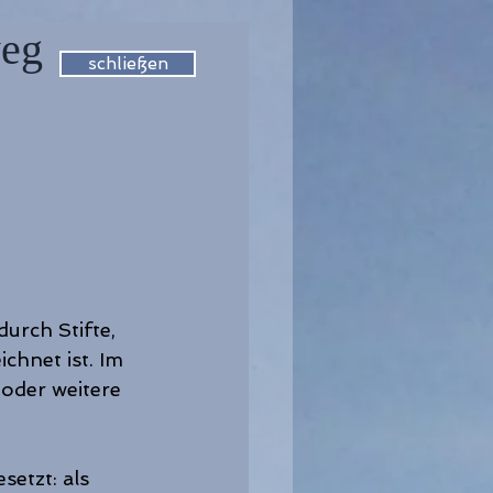
weg
schließen
urch Stifte, 
chnet ist. Im 
oder weitere 
etzt: als 