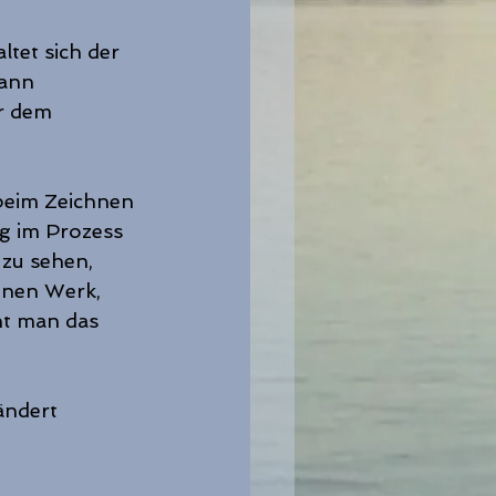
tet sich der 
ann 
r dem 
 beim Zeichnen 
g im Prozess 
 zu sehen, 
enen Werk, 
ht man das 
ändert 