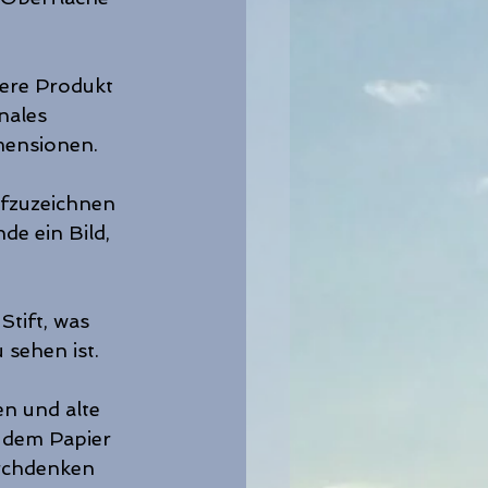
ere Produkt 
nales 
mensionen.
ufzuzeichnen 
de ein Bild, 
tift, was 
 sehen ist.
n und alte 
 dem Papier 
rchdenken 