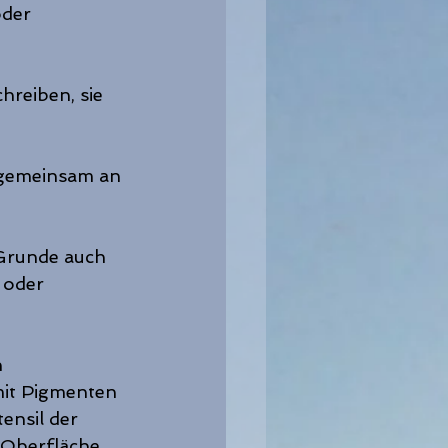
oder 
reiben, sie 
 gemeinsam an 
Grunde auch 
 oder 
 
mit Pigmenten 
ensil der 
 Oberfläche 