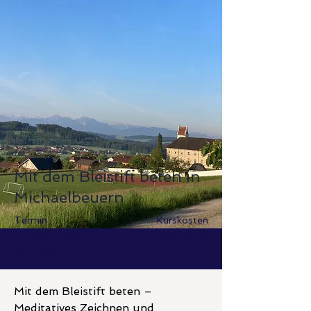
Mit dem Bleistift beten in
Michaelbeuern
Termin
Kurskosten
Fr. 24. - So.
140 EUR
26. April
Mit dem Bleistift beten –
Meditatives Zeichnen und 