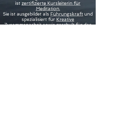
ist
zertifizierte
Kursleiterin für
Meditation.
Sie ist ausgebildet als
Führungskraft
und
spezialisiert für
Kreative
Zusammenarbeit
sowie
g
eschult für das
Lehren von Gestaltung und Kreativität
.
Grafik, Schmuckunikate und Collagen
von Brigitte Schneider sind hier zu
finden:
GOLDHAUCH.com
Ruhende Linie® ist ein Angebot von
seehaus-design.de
Brigitte Schneider
Hainerbachstr. 25
83052 Bruckmühl
Hinweise zur Kursanmeldung
Impressum