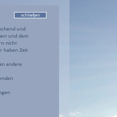
schließen
schend und 
iert und dem 
n nicht 
r haben Zeit 
an andere 
genden 
ngen 