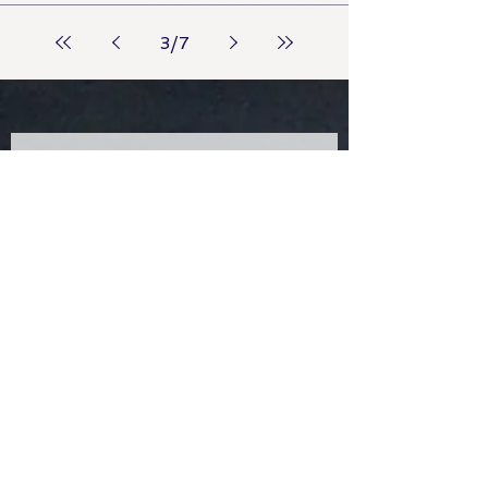
3
/
7
Newsletter abonnieren
Lass dich inspirieren und hol dir 
den Newsletter. Hier sende ich 
einmal im Monat den link zum 
Online Übungsabend zusammen 
mit Tipps zum Zeichnen und 
Meditieren oder zu Büchern und 
den bevorstehenden Seminaren. 
Sei willkommen!
Vorname
Nachname